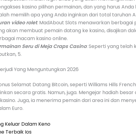
ngakses kasino pilihan permainan, dan yang harus Anda 
alah memilih apa yang Anda inginkan dari total taruhan A
uran video rolet
: MadAbout Slots menawarkan berbagai 
ng akan membuat pemain datang ke kasino, disajikan da
rbagai macam kasino online.
rmainan Seru di Meja Craps Casino
: Seperti yang telah 
butkan, 5.
 Berjudi Yang Menguntungkan 2026
nus Selamat Datang Bitcoin, seperti Williams Hills French
nkan secara gratis. Namun, juga. Mengejar hadiah besar
kasino. Juga, ia menerima pemain dari area ini dan meny
alam Euro.
ng Keluar Dalam Keno
ne Terbaik Ios