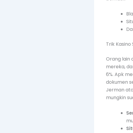
Bl
Sit
Daf
Trik Kasino
Orang lain
mereka, da
6%. Apk me
dokumen sep
Jerman ata
mungkin su
Se
mu
Sit