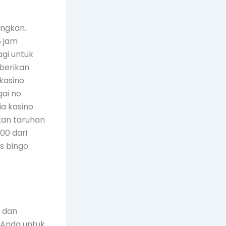
angkan.
8 jam
gi untuk
berikan
kasino
gai no
a kasino
kan taruhan
000 dari
s bingo
r dan
 Anda untuk