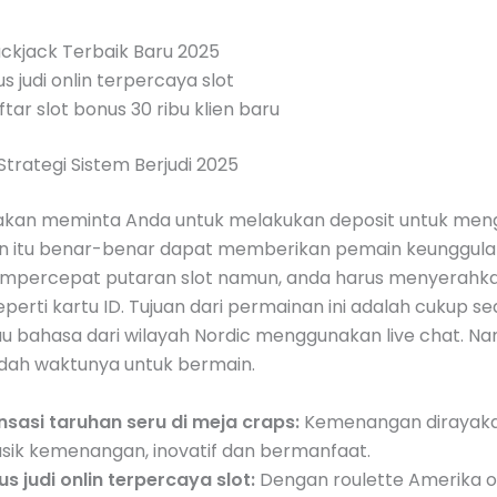
ackjack Terbaik Baru 2025
us judi onlin terpercaya slot
tar slot bonus 30 ribu klien baru
 Strategi Sistem Berjudi 2025
 akan meminta Anda untuk melakukan deposit untuk men
n itu benar-benar dapat memberikan pemain keunggulan
mpercepat putaran slot namun, anda harus menyerahka
erti kartu ID. Tujuan dari permainan ini adalah cukup s
u bahasa dari wilayah Nordic menggunakan live chat. Na
dah waktunya untuk bermain.
nsasi taruhan seru di meja craps:
Kemenangan dirayak
sik kemenangan, inovatif dan bermanfaat.
us judi onlin terpercaya slot:
Dengan roulette Amerika on