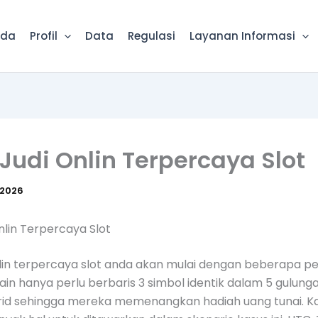
nda
Profil
Data
Regulasi
Layanan Informasi
 Judi Onlin Terpercaya Slot
 2026
Onlin Terpercaya Slot
onlin terpercaya slot anda akan mulai dengan beberapa 
n hanya perlu berbaris 3 simbol identik dalam 5 gulung
grid sehingga mereka memenangkan hadiah uang tunai. K