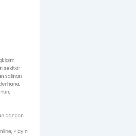
gklaim
 sekitar
n salinan
ederhana,
mun,
an dengan
line, Play n