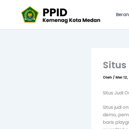
Lewati
ke
Bera
konten
Situs
Oleh
/
Mei 12,
Situs Judi 
Situs judi 
demo, pemai
baris play