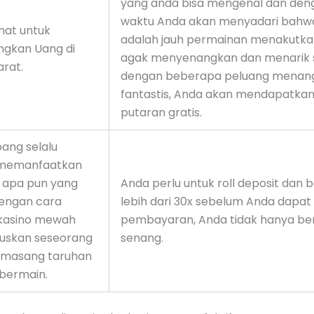
yang anda bisa mengenal dan den
waktu Anda akan menyadari bahwa
mat untuk
adalah jauh permainan menakutka
gkan Uang di
agak menyenangkan dan menarik 
arat.
dengan beberapa peluang menan
fantastis, Anda akan mendapatkan
putaran gratis.
ng selalu
 memanfaatkan
i apa pun yang
Anda perlu untuk roll deposit dan 
engan cara
lebih dari 30x sebelum Anda dapa
kasino mewah
pembayaran, Anda tidak hanya be
uskan seseorang
senang.
emasang taruhan
bermain.