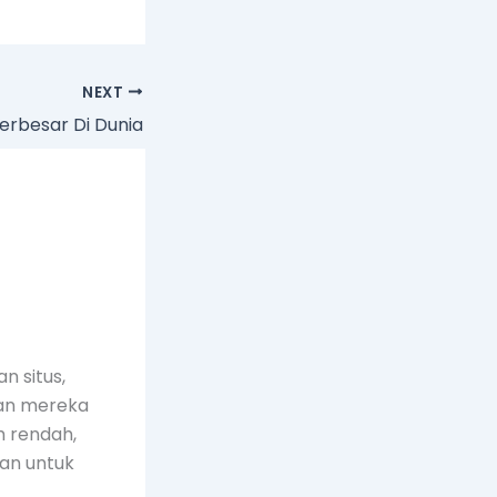
NEXT
erbesar Di Dunia
n situs,
lan mereka
h rendah,
tan untuk