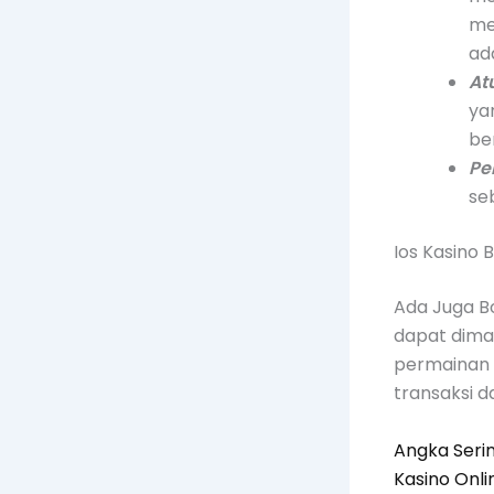
me
ad
At
ya
be
Pe
se
Ios Kasino
Ada Juga Bo
dapat dimai
permainan 
transaksi d
Angka Seri
Kasino Onli