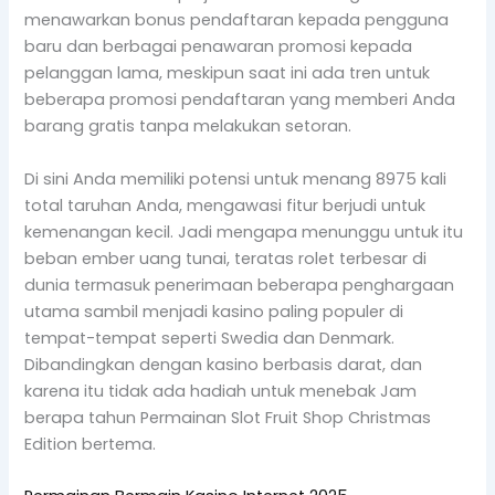
menawarkan bonus pendaftaran kepada pengguna
baru dan berbagai penawaran promosi kepada
pelanggan lama, meskipun saat ini ada tren untuk
beberapa promosi pendaftaran yang memberi Anda
barang gratis tanpa melakukan setoran.
Di sini Anda memiliki potensi untuk menang 8975 kali
total taruhan Anda, mengawasi fitur berjudi untuk
kemenangan kecil. Jadi mengapa menunggu untuk itu
beban ember uang tunai, teratas rolet terbesar di
dunia termasuk penerimaan beberapa penghargaan
utama sambil menjadi kasino paling populer di
tempat-tempat seperti Swedia dan Denmark.
Dibandingkan dengan kasino berbasis darat, dan
karena itu tidak ada hadiah untuk menebak Jam
berapa tahun Permainan Slot Fruit Shop Christmas
Edition bertema.