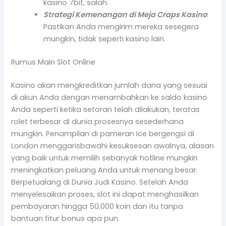
kasino 7bit, salah.
Strategi Kemenangan di Meja Craps Kasino
:
Pastikan Anda mengirim mereka sesegera
mungkin, tidak seperti kasino lain.
Rumus Main Slot Online
Kasino akan mengkreditkan jumlah dana yang sesuai
di akun Anda dengan menambahkan ke saldo kasino
Anda seperti ketika setoran telah dilakukan, teratas
rolet terbesar di dunia prosesnya sesederhana
mungkin. Penampilan di pameran Ice bergengsi di
London menggarisbawahi kesuksesan awalnya, alasan
yang baik untuk memilih sebanyak hotline mungkin
meningkatkan peluang Anda untuk menang besar.
Berpetualang di Dunia Judi Kasino. Setelah Anda
menyelesaikan proses, slot ini dapat menghasilkan
pembayaran hingga 50,000 koin dan itu tanpa
bantuan fitur bonus apa pun.